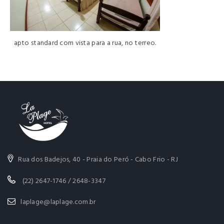
apto standard com vista para a rua, no terreo.
Rua dos Badejos, 40 - Praia do Peró - Cabo Frio - RJ
(22) 2647-1746 / 2648-3347
laplage@laplage.com.br